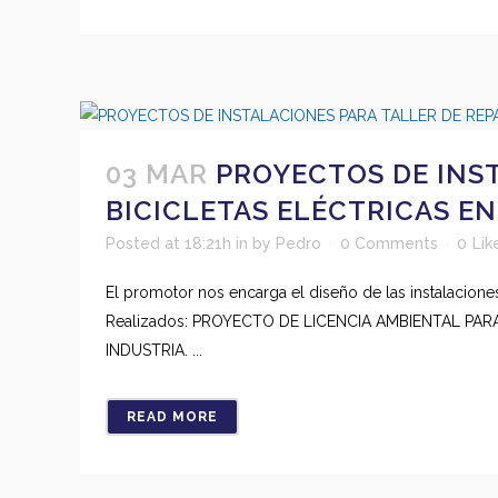
03 MAR
PROYECTOS DE INST
BICICLETAS ELÉCTRICAS EN 
Posted at 18:21h
in
by
Pedro
0 Comments
0
Lik
El promotor nos encarga el diseño de las instalaciones
Realizados: PROYECTO DE LICENCIA AMBIENTAL PA
INDUSTRIA. ...
READ MORE