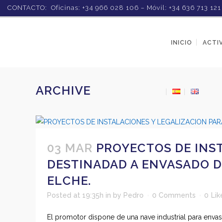
CONTACTO: Oficinas: +34 966 028 106 – Móvil: +34 636 713 12
INICIO
ACTI
ARCHIVE
03 MAR
PROYECTOS DE INST
DESTINADAD A ENVASADO DE
ELCHE.
Posted at 19:35h
in
by
Pedro
0 Comments
0
Lik
El promotor dispone de una nave industrial para envas