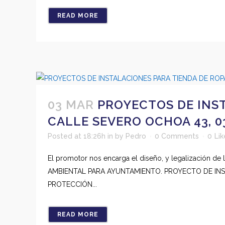
READ MORE
03 MAR
PROYECTOS DE INST
CALLE SEVERO OCHOA 43, 0
Posted at 18:26h
in
by
Pedro
0 Comments
0
Lik
El promotor nos encarga el diseño, y legalización de 
AMBIENTAL PARA AYUNTAMIENTO. PROYECTO DE INST
PROTECCIÓN...
READ MORE