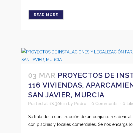
READ MORE
03 MAR
PROYECTOS DE INS
116 VIVIENDAS, APARCAMI
SAN JAVIER, MURCIA
Posted at 18:30h
in
by
Pedro
0 Comments
0
Lik
Se trata de la construcción de un conjunto residenci
con piscinas y locales comerciales. Se nos encarga los