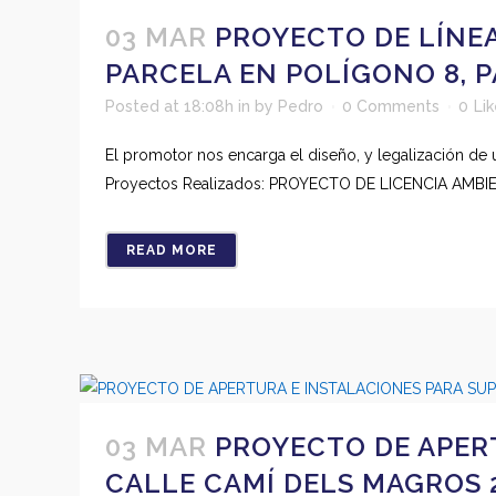
03 MAR
PROYECTO DE LÍNEA
PARCELA EN POLÍGONO 8, P
Posted at 18:08h
in
by
Pedro
0 Comments
0
Li
El promotor nos encarga el diseño, y legalización de 
Proyectos Realizados: PROYECTO DE LICENCIA AMBI
READ MORE
03 MAR
PROYECTO DE APER
CALLE CAMÍ DELS MAGROS 2