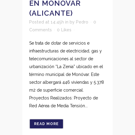
EN MONÓVAR
(ALICANTE)
Posted at 14:45h
in
by
Pedro
0
Comments
0
Likes
Se trata de dotar de servicios e
infraestructuras de electricidad, gas y
telecomunicaciones al sector de
urbanización “La Zenia” ubicado en el
término municipal de Monóvar. Este
sector albergará 446 viviendas y 5.378
m2 de superficie comercial.
Proyectos Realizados: Proyecto de
Red Aérea de Media Tensión...
READ MORE