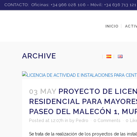
CONTACTO: Oficinas: +34 966 028 106 – Móvil: +34 636 713 12
INICIO
ACTI
ARCHIVE
03 MAY
PROYECTO DE LICEN
RESIDENCIAL PARA MAYORES 
PASEO DEL MALECÓN 1, MU
Posted at 12:07h
in
by
Pedro
0 Comments
0
Lik
Se trata de la realización de los proyectos de las ins