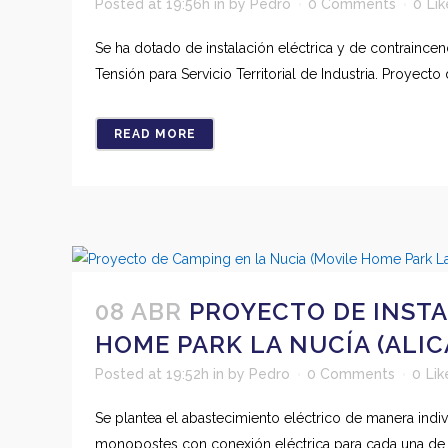
Posted at 19:56h
in
by
Pedro
0 Comments
0
Lik
Se ha dotado de instalación eléctrica y de contraincen
Tensión para Servicio Territorial de Industria. Proyecto
READ MORE
08 ABR
PROYECTO DE INSTA
HOME PARK LA NUCÍA (ALI
Posted at 19:52h
in
by
Pedro
0 Comments
0
Lik
Se plantea el abastecimiento eléctrico de manera ind
monopostes con conexión eléctrica para cada una de la