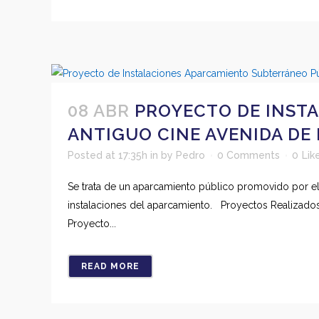
08 ABR
PROYECTO DE INST
ANTIGUO CINE AVENIDA DE
Posted at 17:35h
in
by
Pedro
0 Comments
0
Lik
Se trata de un aparcamiento público promovido por el
instalaciones del aparcamiento. Proyectos Realizados
Proyecto...
READ MORE