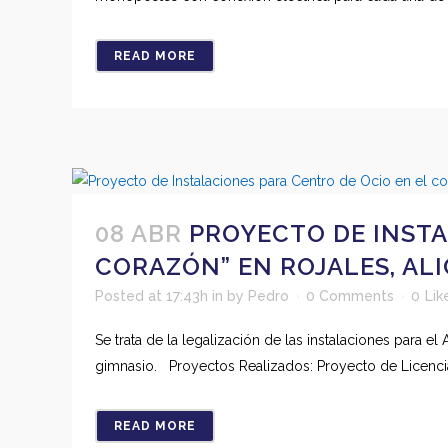
READ MORE
08 ABR
PROYECTO DE INSTA
CORAZÓN” EN ROJALES, AL
Posted at 17:43h
in
by
Pedro
0 Comments
0
Lik
Se trata de la legalización de las instalaciones para e
gimnasio. Proyectos Realizados: Proyecto de Licencia 
READ MORE