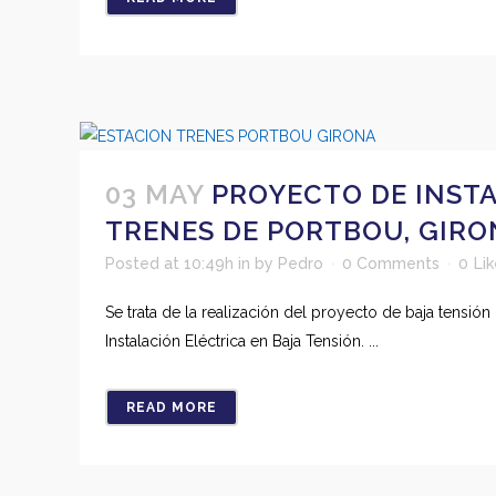
03 MAY
PROYECTO DE INSTA
TRENES DE PORTBOU, GIRO
Posted at 10:49h
in
by
Pedro
0 Comments
0
Li
Se trata de la realización del proyecto de baja tensió
Instalación Eléctrica en Baja Tensión. ...
READ MORE