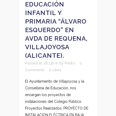
EDUCACIÓN
INFANTIL Y
PRIMARIA “ÁLVARO
ESQUERDO” EN
AVDA DE REQUENA,
VILLAJOYOSA
(ALICANTE).
Posted at 18:13h
in
by
Pedro
0
Comments
0
Likes
El Ayuntamiento de Villajoyosa y la
Conselleria de Educación, nos
encargan los proyectos de
instalaciones del Colegio Público.
Proyectos Realizados: PROYECTO DE
INSTALACIÓN ELÉCTRICA EN BAJA