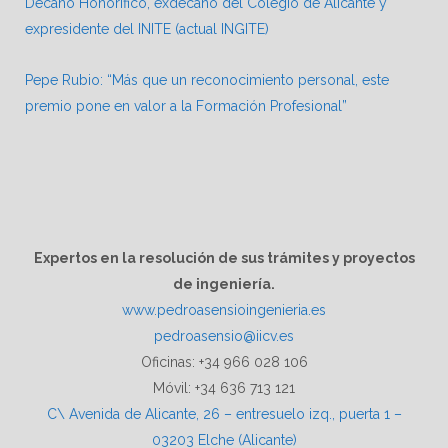
Decano Honorífico, exdecano del Colegio de Alicante y
expresidente del INITE (actual INGITE)
Pepe Rubio: “Más que un reconocimiento personal, este
premio pone en valor a la Formación Profesional”
Expertos en la resolución de sus trámites y proyectos
de ingeniería.
www.pedroasensioingenieria.es
pedroasensio@iicv.es
Oficinas: +34 966 028 106
Móvil: +34 636 713 121
C\ Avenida de Alicante, 26 – entresuelo izq., puerta 1 –
03203 Elche (Alicante)