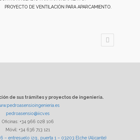
PROYECTO DE VENTILACIÓN PARA APARCAMIENTO.
ción de sus trámites y proyectos de ingeniería.
ww.pedroasensioingenieria.es
pedroasensio@iicv.es
Oficinas: +34 966 028 106
Móvil: +34 636 713 121
6 – entresuelo izq., puerta 1 – 03203 Elche (Alicante)