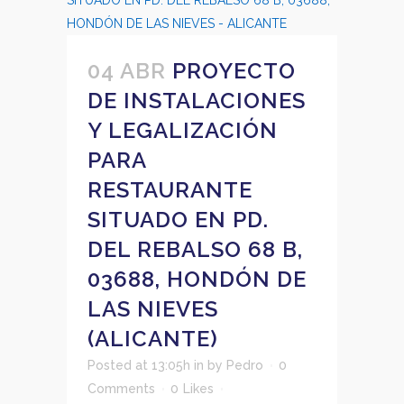
04 ABR
PROYECTO
DE INSTALACIONES
Y LEGALIZACIÓN
PARA
RESTAURANTE
SITUADO EN PD.
DEL REBALSO 68 B,
03688, HONDÓN DE
LAS NIEVES
(ALICANTE)
Posted at 13:05h
in
by
Pedro
0
Comments
0
Likes