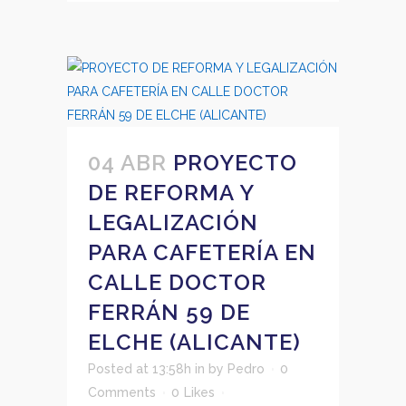
04 ABR
PROYECTO
DE REFORMA Y
LEGALIZACIÓN
PARA CAFETERÍA EN
CALLE DOCTOR
FERRÁN 59 DE
ELCHE (ALICANTE)
Posted at 13:58h
in
by
Pedro
0
Comments
0
Likes